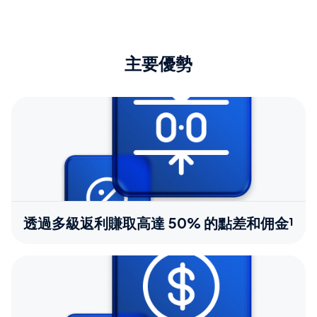
主要優勢
透過多級返利賺取高達 50% 的點差和佣金¹