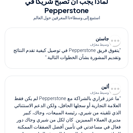
لماذا يجب أن تصبح شريكًا في
Pepperstone
استمع إلى وسطاءنا المعرفين حول العالم
جاستن
وسيط معرّف
"يتفوق فريق Pepperstone في توصيل كيفية تقدم النتائج
وتقديم المشورة بشأن الخطوات التالية."
ألين
وسيط معرّف
"ما عزز قراري بالشراكة مع Pepperstone لم يكن فقط
العلامة التجارية أو سجلها الحافل، ولكن الدعم الاستثنائي
الذي تلقيته من شيري، رئيسة المبيعات، وجاك، كبير
مديري العملاء المميزين. كان لكل من شيري وجاك دور
فعال في مساعدتي في تأمين أفضل الصفقات الممكنة